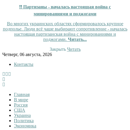
❗❗
Партизаны - началась настоящая война с
минированиями и поджогами
Во многих украинских областях сформировалось крупное
подполье. Люди всё чаще выбирают сопротивление - началась
настоящая партизанская война с минированиями и
поджогами.
Читать...
Закрыть
Читать
Skip
Четверг, 06 августа, 2026
to
Контакты
content
Tewi
Tewi — Новости
Главная
В мире
Россия
США
Украина
Политика
Экономика