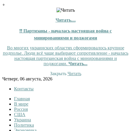
+
Читать....
❗❗
Партизаны - началась настоящая война с
минированиями и поджогами
Во многих украинских областях сформировалось крупное
подполье. Люди всё чаще выбирают сопротивление - началась
настоящая партизанская война с минированиями и
поджогами.
Читать...
Закрыть
Читать
Skip
Четверг, 06 августа, 2026
to
Контакты
content
Главная
Tewi
Tewi — Новости
В мире
Россия
США
Украина
Политика
Экономика