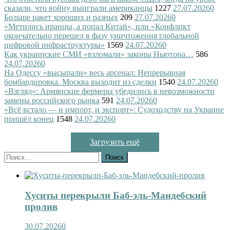
сказали, что войну выиграли американцы
1227
27.07.2026
0
Больше ракет хороших и разных
209
27.07.2026
0
«Метились иранцы, а попал Китай», или «Конфликт
окончательно перешел в фазу уничтожения глобальной
цифровой инфраструктуры»
1569
24.07.2026
0
Как украинские СМИ «взломали» законы Ньютона…
586
24.07.2026
0
На Одессу «высыпали» весь арсенал: Непрерывная
бомбардировка. Москва выходит из сделки
1540
24.07.2026
0
«Взгляд»: Армянские фермеры убедились в невозможности
замены российского рынка
591
24.07.2026
0
«Всё встало — и импорт, и экспорт»: Судоходству на Украине
пришёл конец
1548
24.07.2026
0
Загрузить ещё
Найти:
Хуситы перекрыли Баб-эль-Мандебский
пролив
30.07.2026
0