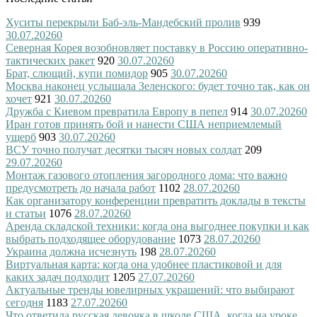
Хуситы перекрыли Баб-эль-Мандебский пролив
939
30.07.2026
0
Северная Корея возобновляет поставку в Россию оперативно-
тактических ракет
920
30.07.2026
0
Брат, слющий, купи помидор
905
30.07.2026
0
Москва наконец услышала Зеленского: будет точно так, как он
хочет
921
30.07.2026
0
Дружба с Киевом превратила Европу в пепел
914
30.07.2026
0
Иран готов принять бой и нанести США неприемлемый
ущерб
903
30.07.2026
0
ВСУ точно получат десятки тысяч новых солдат
209
29.07.2026
0
Монтаж газового отопления загородного дома: что важно
предусмотреть до начала работ
1102
28.07.2026
0
Как организатору конференции превратить доклады в тексты
и статьи
1076
28.07.2026
0
Аренда складской техники: когда она выгоднее покупки и как
выбрать подходящее оборудование
1073
28.07.2026
0
Украина должна исчезнуть
198
28.07.2026
0
Виртуальная карта: когда она удобнее пластиковой и для
каких задач подходит
1205
27.07.2026
0
Актуальные тренды ювелирных украшений: что выбирают
сегодня
1183
27.07.2026
0
Что ответила русская девочка в школе США, когда на уроке