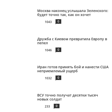
Москва наконец услышала Зеленского:
будет точно так, как он хочет
0
1043
Дружба с Киевом превратила Европу в
пепел
0
1046
Иран готов принять бой и нанести США
неприемлемый ущерб
0
1032
ВСУ точно получат десятки тысяч
новых солдат
0
233