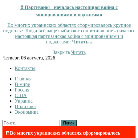
❗❗
Партизаны - началась настоящая война с
минированиями и поджогами
Во многих украинских областях сформировалось крупное
подполье. Люди всё чаще выбирают сопротивление - началась
настоящая партизанская война с минированиями и
поджогами.
Читать...
Закрыть
Читать
Skip
Четверг, 06 августа, 2026
to
Контакты
content
Главная
Tewi
Tewi — Новости
В мире
Россия
США
Украина
Политика
Экономика
Найти:
❗❗ Во многих украинских областях сформировалось