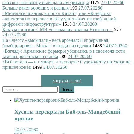
сказали, что войну выиграли американцы
1175
27.07.2026
0
Больше ракет хороших и разных
199
27.07.2026
0
«Метились иранцы, а попал Китай», или «Конфликт
окончательно перешел в фазу уничтожения глобальной
цифровой инфраструктуры»
1518
24.07.2026
0
Как украинские СМИ «взломали» законы Ньютона…
575
24.07.2026
0
На Одессу «высыпали» весь арсенал: Непрерывная
бомбардировка. Москва выходит из сделки
1488
24.07.2026
0
«Взгляд»: Армянские фермеры убедились в невозможности
замены российского рынка
580
24.07.2026
0
«Всё встало — и импорт, и экспорт»: Судоходству на Украине
пришёл конец
1499
24.07.2026
0
Загрузить ещё
Найти:
Хуситы перекрыли Баб-эль-Мандебский
пролив
30.07.2026
0