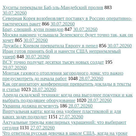
Хуситы перекрыли Баб-эль-Мандебский пролив
883
30.07.2026
0
Северная Корея возобновляет поставку в Россию оперативно-
тактических ракет
866
30.07.2026
0
Брат, слющий, купи помидор
847
30.07.2026
0
Москва наконец услышала Зеленского: будет точно так, как он
хочет
865
30.07.2026
0
Дружба с Киевом превратила Европу в пепел
856
30.07.2026
0
Иран готов принять бой и нанести США неприемлемый
ущерб
848
30.07.2026
0
ВСУ точно получат десятки тысяч новых солдат
195
29.07.2026
0
Монтаж газового отопления загородного дома: что важно
предусмотреть до начала работ
1048
28.07.2026
0
Как организатору конференции превратить доклады в тексты
и статьи
1023
28.07.2026
0
Аренда складской техники: когда она выгоднее покупки и как
выбрать подходящее оборудование
1020
28.07.2026
0
Украина должна исчезнуть
186
28.07.2026
0
Виртуальная карта: когда она удобнее пластиковой и для
каких задач подходит
1151
27.07.2026
0
Актуальные тренды ювелирных украшений: что выбирают
сегодня
1131
27.07.2026
0
Что ответила русская девочка в школе США, когда на уроке