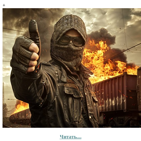
+
Читать....